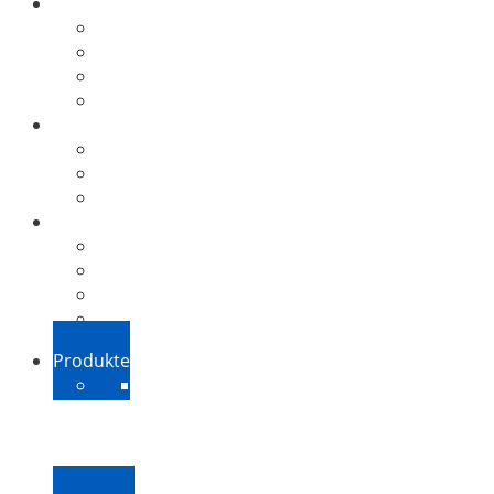
Branchen
Großunternehmen
Mittelstand
Öffentliche Auftraggeber
Weitere Branchen
Unternehmen
Kontakt
Aktuelles
Jobs
Shop
ExSBR Preise
PeopleSync Preise
FAQ
Downloads
Produkte
ExSBR
PeopleSync
Weitere Produkte
Support
Downloads