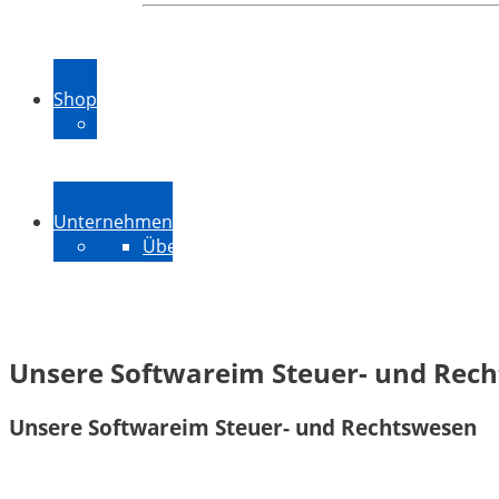
Großunternehmen
Mittelstand
Shop
ExSBR Preise
PeopleSync Preise
FAQ
Downloads
Unternehmen
Über uns
Kontakt
Aktuelles
Jobs
Unsere Software
im Steuer- und Rec
Unsere Software
im Steuer- und Rechtswesen